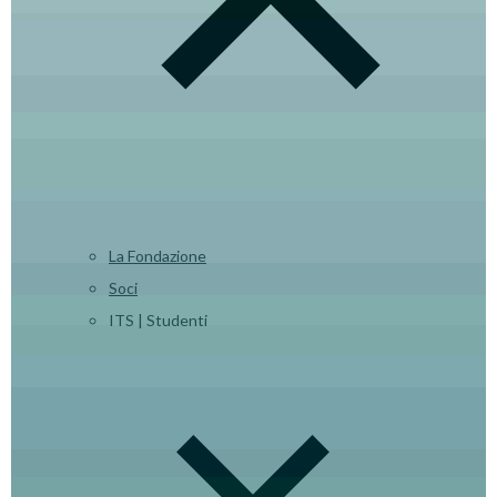
La Fondazione
Soci
ITS | Studenti