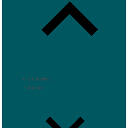
International
Erasmus