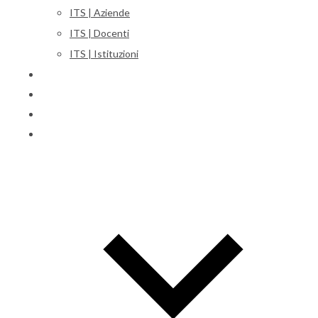
ITS | Aziende
ITS | Docenti
ITS | Istituzioni
Corsi
Iscrizioni
Orientamento
International