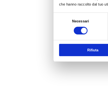
che hanno raccolto dal tuo uti
Selezione
Necessari
del
consenso
Rifiuta