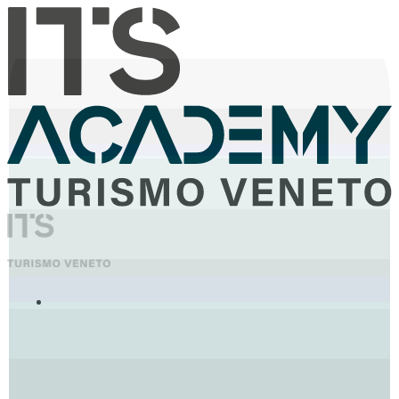
ITS Academy