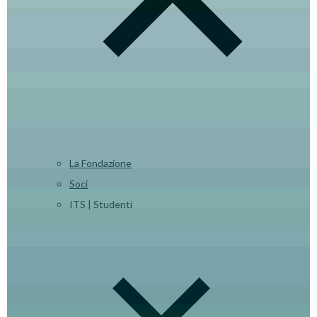
La Fondazione
Soci
ITS | Studenti