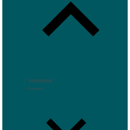
International
Erasmus