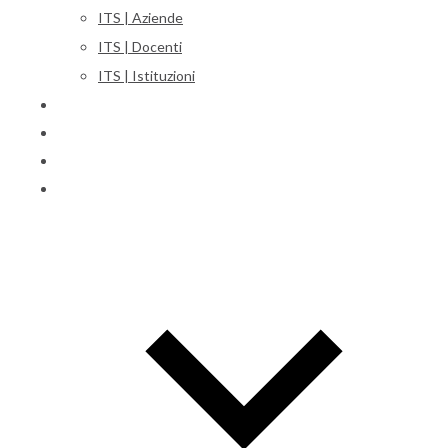
ITS | Aziende
ITS | Docenti
ITS | Istituzioni
Corsi
Iscrizioni
Orientamento
International