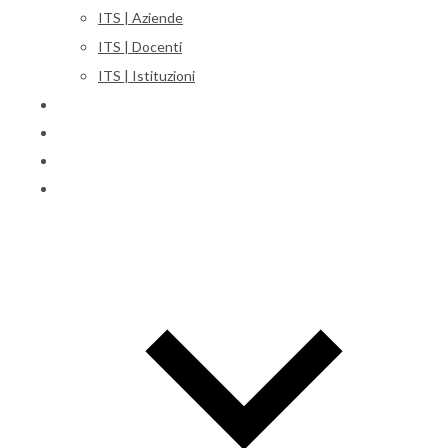
ITS | Aziende
ITS | Docenti
ITS | Istituzioni
Corsi
Iscrizioni
Orientamento
International