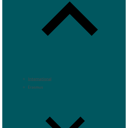
International
Erasmus