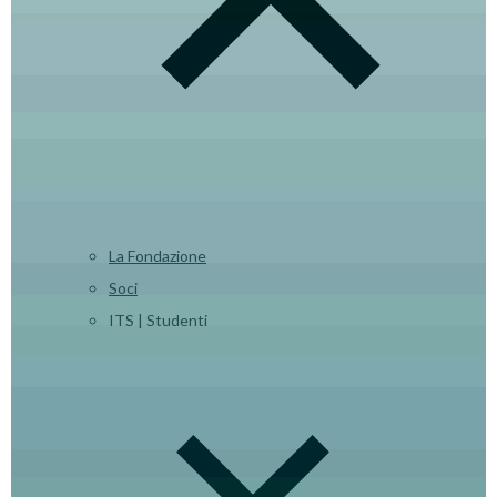
La Fondazione
Soci
ITS | Studenti