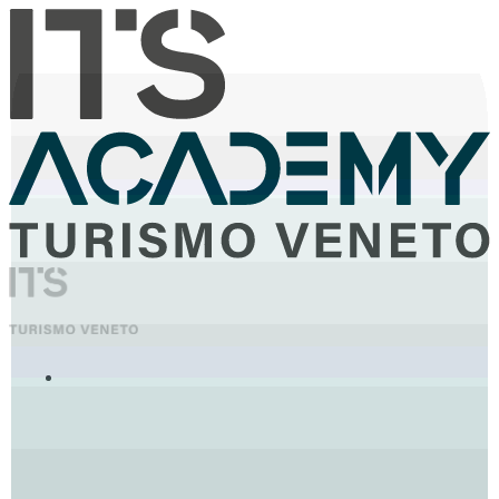
ITS Academy