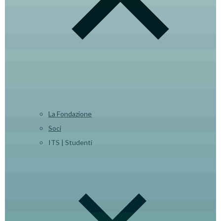
La Fondazione
Soci
ITS | Studenti