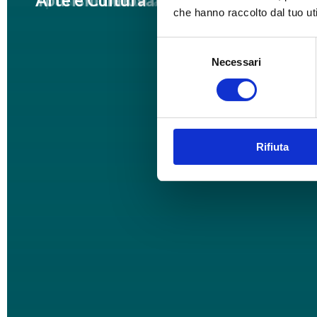
che hanno raccolto dal tuo uti
Selezione
Necessari
del
consenso
Rifiuta