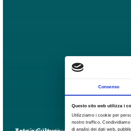
Consenso
Questo sito web utilizza i c
Utilizziamo i cookie per perso
nostro traffico. Condividiamo 
di analisi dei dati web, pubbl
Hospitality
Events&Digital
Dolomiti Tourism
Food&Wine Tourism
Spa&Wellness
Tourism Destination
Tourism Innovation
Arte e Cultura