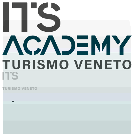
ITS Academy