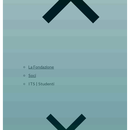
La Fondazione
Soci
ITS | Studenti