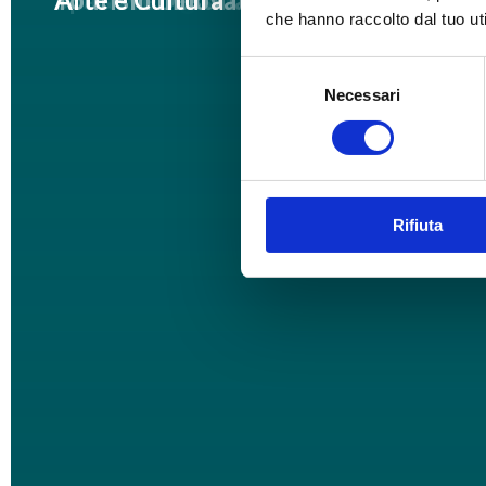
che hanno raccolto dal tuo uti
Selezione
Necessari
del
consenso
Rifiuta