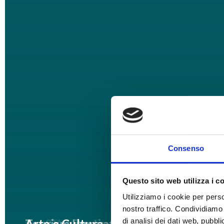
Consenso
Questo sito web utilizza i c
Utilizziamo i cookie per perso
nostro traffico. Condividiamo 
di analisi dei dati web, pubbl
Hospitality
Events&Digital
Dolomiti Tourism
Food&Wine Tourism
Spa&Wellness
Tourism Destination
Tourism Innovation
Arte e Cultura