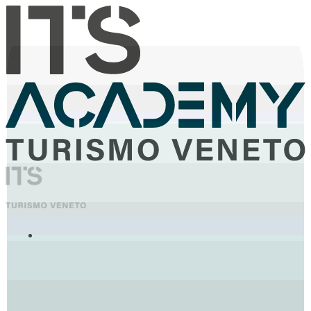
ITS Academy