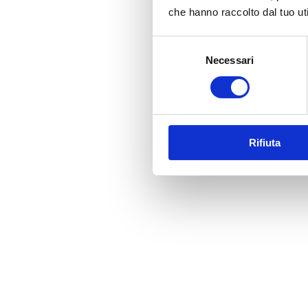
che hanno raccolto dal tuo uti
Selezione
Necessari
del
consenso
Rifiuta