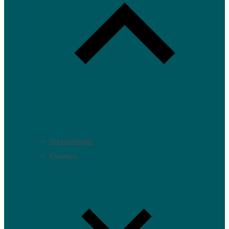
International
Erasmus