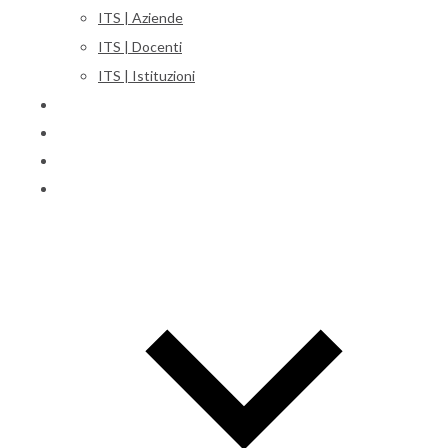
ITS | Aziende
ITS | Docenti
ITS | Istituzioni
Corsi
Iscrizioni
Orientamento
International