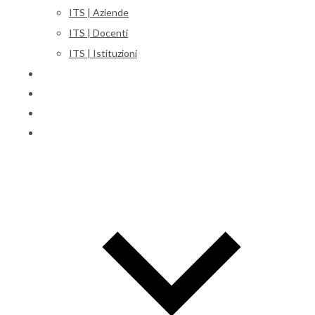
ITS | Aziende
ITS | Docenti
ITS | Istituzioni
Corsi
Iscrizioni
Orientamento
International