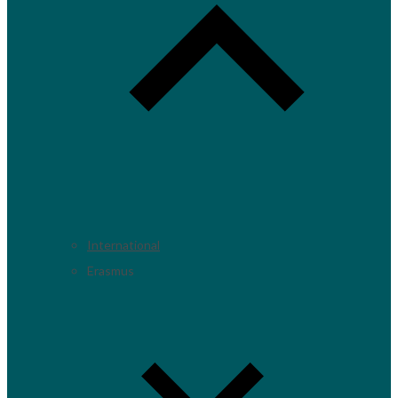
International
Erasmus