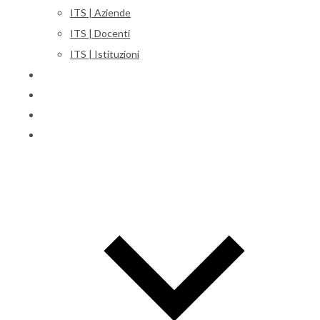
ITS | Aziende
ITS | Docenti
ITS | Istituzioni
Corsi
Iscrizioni
Orientamento
International