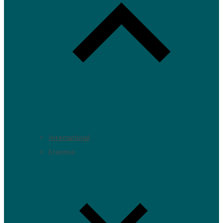
International
Erasmus