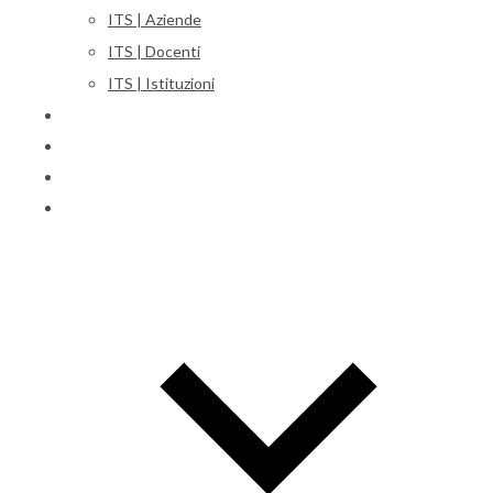
ITS | Aziende
ITS | Docenti
ITS | Istituzioni
Corsi
Iscrizioni
Orientamento
International