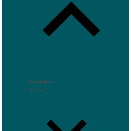
International
Erasmus