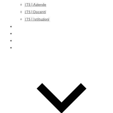
ITS | Aziende
ITS | Docenti
ITS | Istituzioni
Corsi
Iscrizioni
Orientamento
International