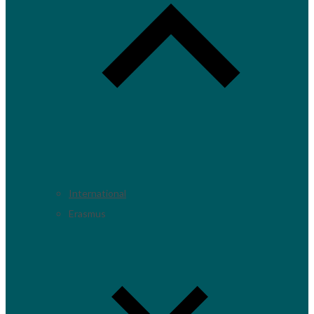
International
Erasmus