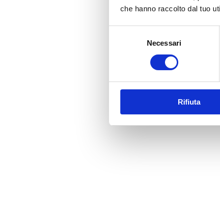
che hanno raccolto dal tuo uti
Selezione
Necessari
del
consenso
Rifiuta