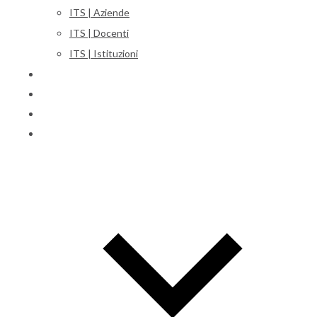
ITS | Aziende
ITS | Docenti
ITS | Istituzioni
Corsi
Iscrizioni
Orientamento
International