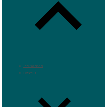
International
Erasmus