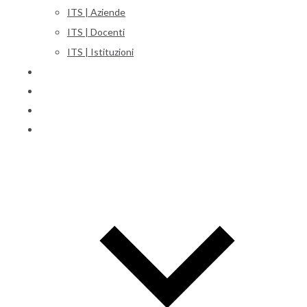
ITS | Aziende
ITS | Docenti
ITS | Istituzioni
Corsi
Iscrizioni
Orientamento
International