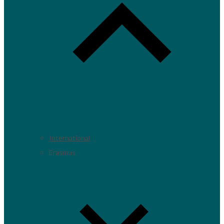
International
Erasmus