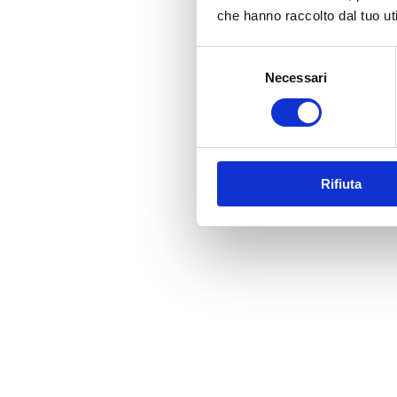
che hanno raccolto dal tuo uti
Selezione
Necessari
del
consenso
Rifiuta