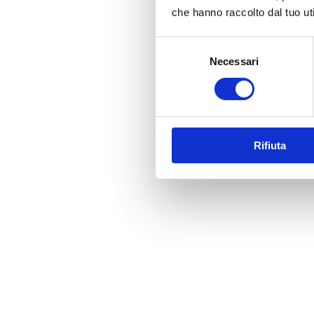
che hanno raccolto dal tuo uti
Selezione
Necessari
del
consenso
Rifiuta