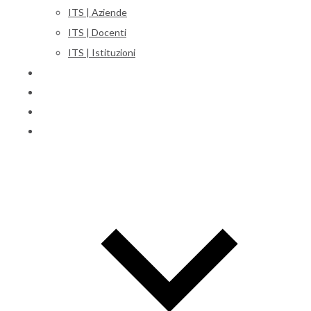
ITS | Aziende
ITS | Docenti
ITS | Istituzioni
Corsi
Iscrizioni
Orientamento
International