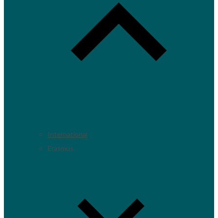
International
Erasmus