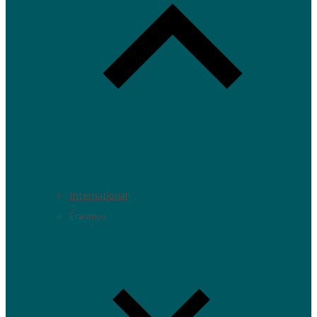
International
Erasmus