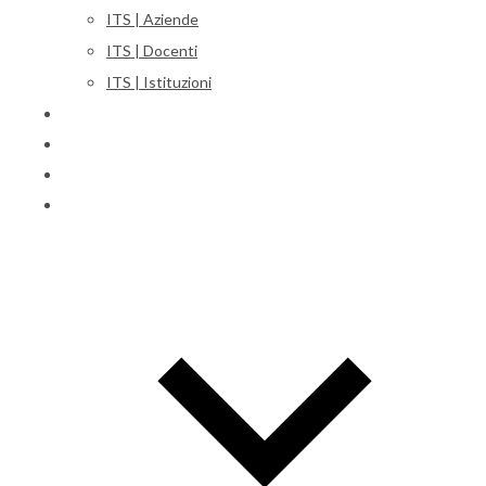
ITS | Aziende
ITS | Docenti
ITS | Istituzioni
Corsi
Iscrizioni
Orientamento
International