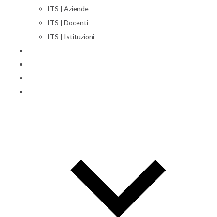
ITS | Aziende
ITS | Docenti
ITS | Istituzioni
Corsi
Iscrizioni
Orientamento
International