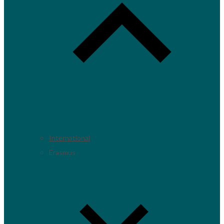
International
Erasmus